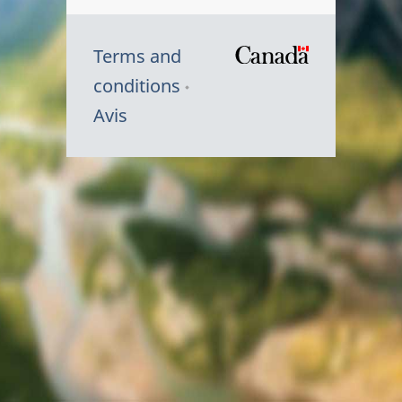
Terms and
/
conditions
Symbole
Avis
du
gouvernem
du
Canada