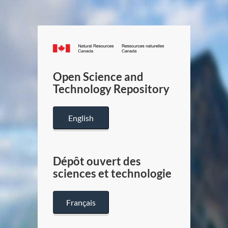
Canada.ca
/
Gouverneme
Open Science and
du
Technology Repository
Canada
English
Dépôt ouvert des
sciences et technologie
Français