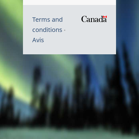
Terms and
/
conditions
Symbole
Avis
du
gouvernem
du
Canada