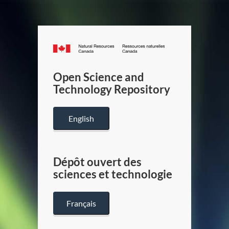
Canada.ca
/
Gouverneme
Open Science and
du
Technology Repository
Canada
English
Dépôt ouvert des
sciences et technologie
Français