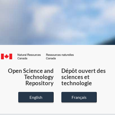
Canada.ca
/
Gouvernement
Open Science and
Dépôt ouvert des
du
Technology
sciences et
Canada
Repository
technologie
English
Français