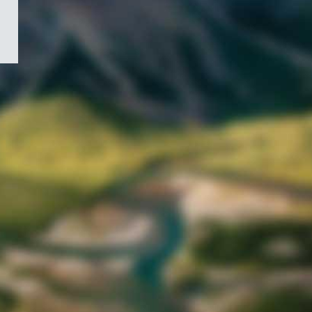
/
Symbole
du
gouvernement
du
Canada