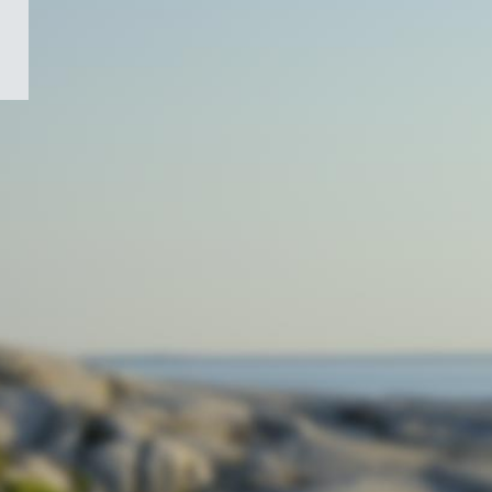
/
Symbole
du
gouvernement
du
Canada