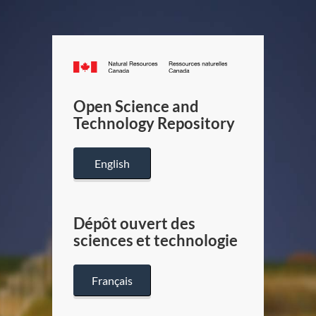
Canada.ca
/
Gouverneme
Open Science and
du
Technology Repository
Canada
English
Dépôt ouvert des
sciences et technologie
Français