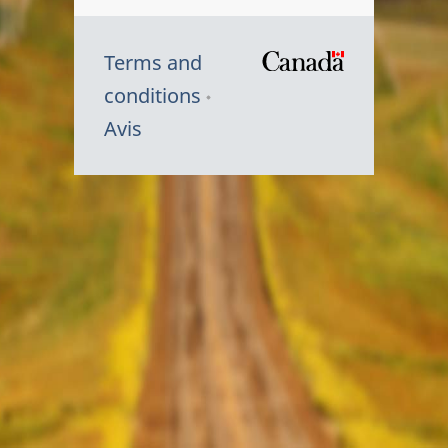
Terms and
/
conditions
Symbole
Avis
du
gouvernem
du
Canada