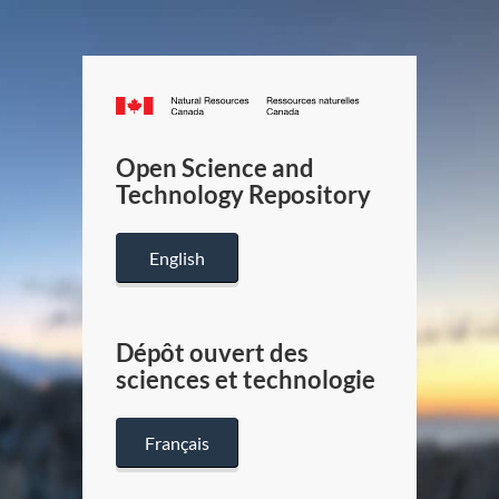
Canada.ca
/
Gouverneme
Open Science and
du
Technology Repository
Canada
English
Dépôt ouvert des
sciences et technologie
Français