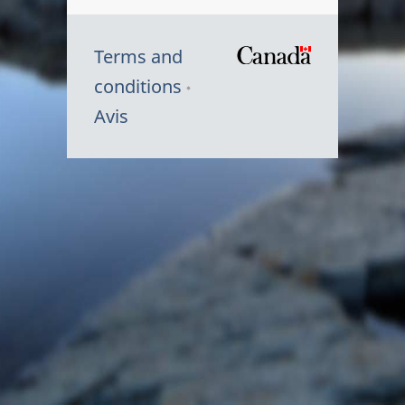
Terms and
/
conditions
Symbole
Avis
du
gouvernem
du
Canada