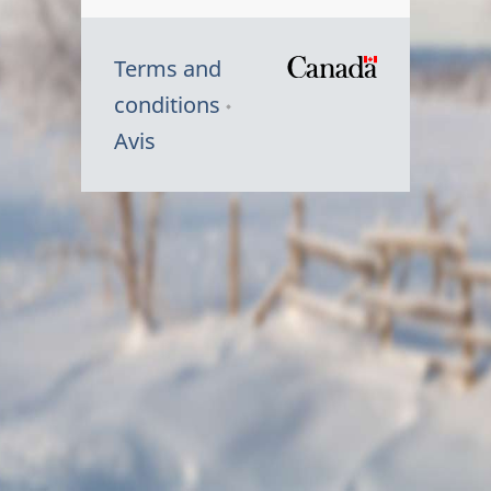
Terms and
/
conditions
Symbole
Avis
du
gouvernem
du
Canada