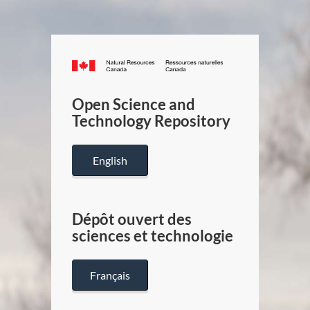
Canada.ca
/
Gouverneme
Open Science and
du
Technology Repository
Canada
English
Dépôt ouvert des
sciences et technologie
Français