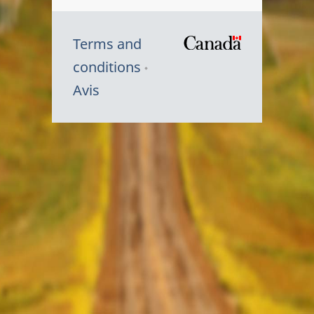
Terms and
/
conditions
Symbole
Avis
du
gouvernem
du
Canada