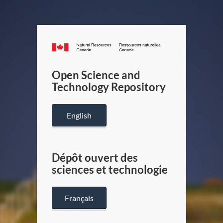
Canada.ca
/
Gouverneme
Open Science and
du
Technology Repository
Canada
English
Dépôt ouvert des
sciences et technologie
Français