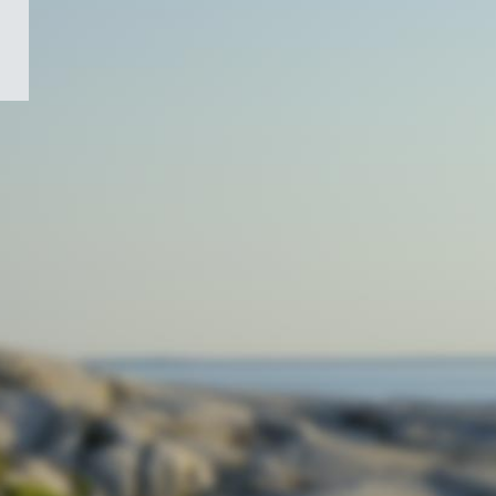
/
Symbole
du
gouvernement
du
Canada