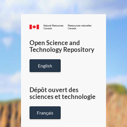
Canada.ca
/
Gouverneme
Open Science and
du
Technology Repository
Canada
English
Dépôt ouvert des
sciences et technologie
Français