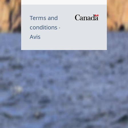
Terms and
/
conditions
Symbole
Avis
du
gouvernem
du
Canada