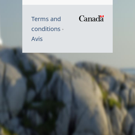
Terms and
/
conditions
Symbole
Avis
du
gouvernem
du
Canada