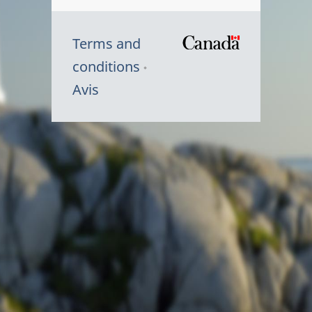
Terms and
/
conditions
Symbole
Avis
du
gouvernem
du
Canada