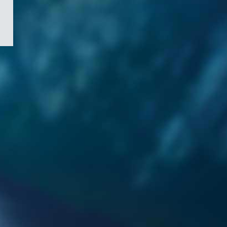
/
Symbole
du
gouvernement
du
Canada