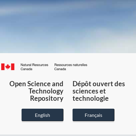
Canada.ca
/
Gouvernement
Open Science and
Dépôt ouvert des
du
Technology
sciences et
Canada
Repository
technologie
English
Français