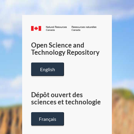
Canada.ca
/
Gouverneme
Open Science and
du
Technology Repository
Canada
English
Dépôt ouvert des
sciences et technologie
Français