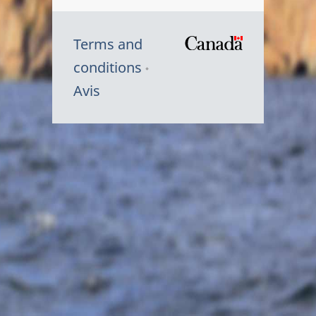
Terms and
/
conditions
Symbole
Avis
du
gouvernem
du
Canada