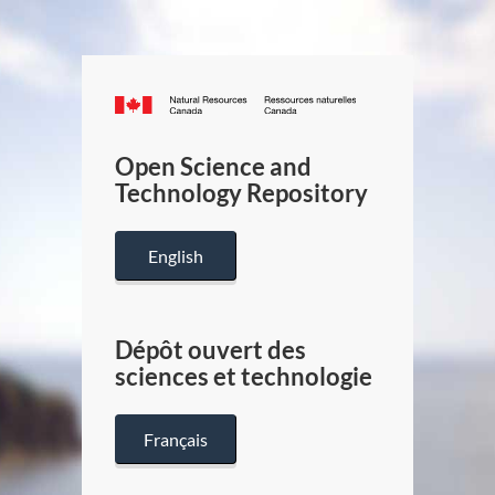
Canada.ca
/
Gouverneme
Open Science and
du
Technology Repository
Canada
English
Dépôt ouvert des
sciences et technologie
Français