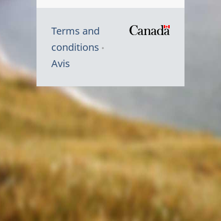
Terms and
/
conditions
Symbole
Avis
du
gouvernem
du
Canada