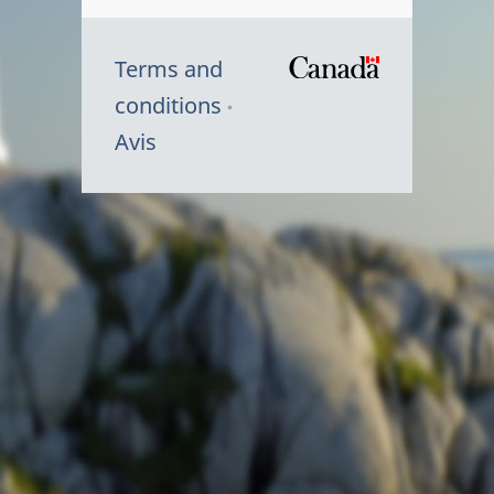
Terms and
/
conditions
Symbole
Avis
du
gouvernem
du
Canada