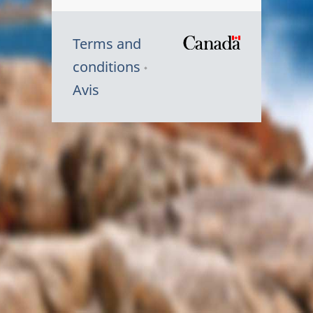
Terms and
/
conditions
Symbole
Avis
du
gouvernem
du
Canada