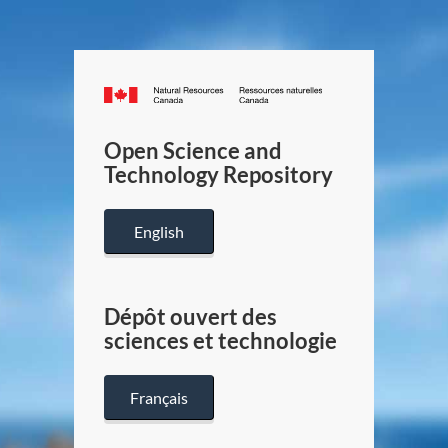
Canada.ca
/
Gouverneme
Open Science and
du
Technology Repository
Canada
English
Dépôt ouvert des
sciences et technologie
Français