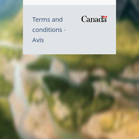
Terms and
/
conditions
Symbole
Avis
du
gouvernem
du
Canada