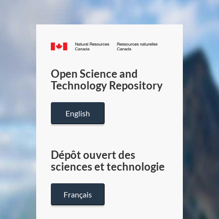
Canada.ca
/
Gouverneme
Open Science and
du
Technology Repository
Canada
English
Dépôt ouvert des
sciences et technologie
Français