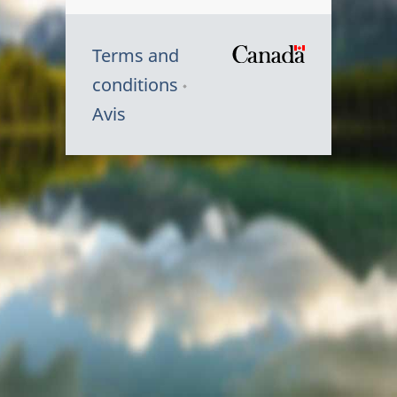
Terms and
/
conditions
Symbole
Avis
du
gouvernem
du
Canada