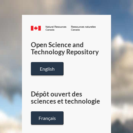
Canada.ca
/
Gouverneme
Open Science and
du
Technology Repository
Canada
English
Dépôt ouvert des
sciences et technologie
Français