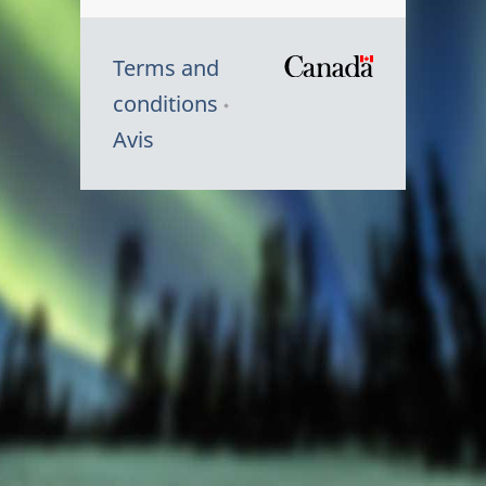
Terms and
/
conditions
Symbole
Avis
du
gouvernem
du
Canada