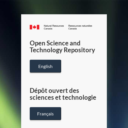
Canada.ca
/
Gouverneme
Open Science and
du
Technology Repository
Canada
English
Dépôt ouvert des
sciences et technologie
Français