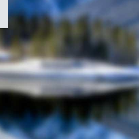
/
Symbole
du
gouvernement
du
Canada