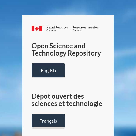
Canada.ca
/
Gouverneme
Open Science and
du
Technology Repository
Canada
English
Dépôt ouvert des
sciences et technologie
Français