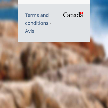
Terms and
/
conditions
Symbole
Avis
du
gouvernem
du
Canada