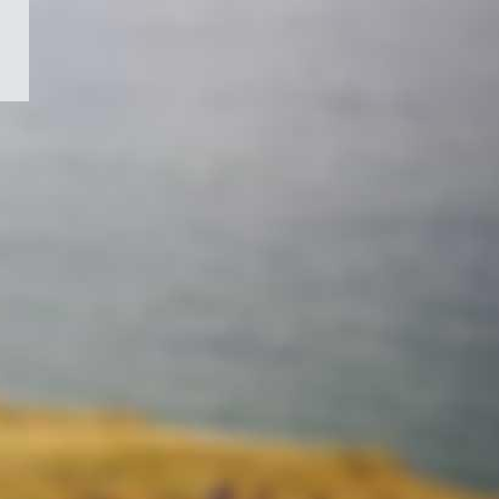
/
Symbole
du
gouvernement
du
Canada