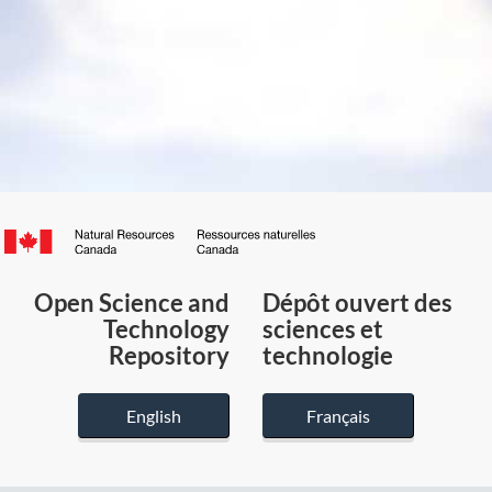
Canada.ca
/
Gouvernement
Open Science and
Dépôt ouvert des
du
Technology
sciences et
Canada
Repository
technologie
English
Français