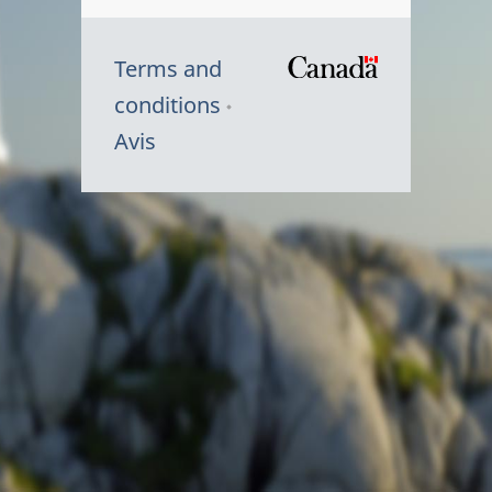
Terms and
/
conditions
Symbole
Avis
du
gouvernem
du
Canada