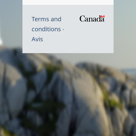
Terms and
/
conditions
Symbole
Avis
du
gouvernem
du
Canada