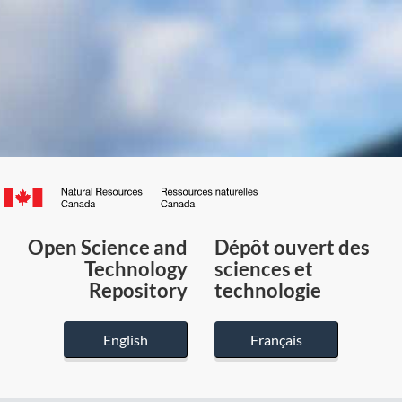
Canada.ca
/
Gouvernement
Open Science and
Dépôt ouvert des
du
Technology
sciences et
Canada
Repository
technologie
English
Français