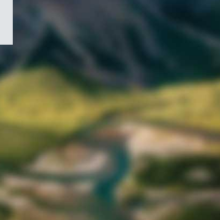
/
Symbole
du
gouvernement
du
Canada