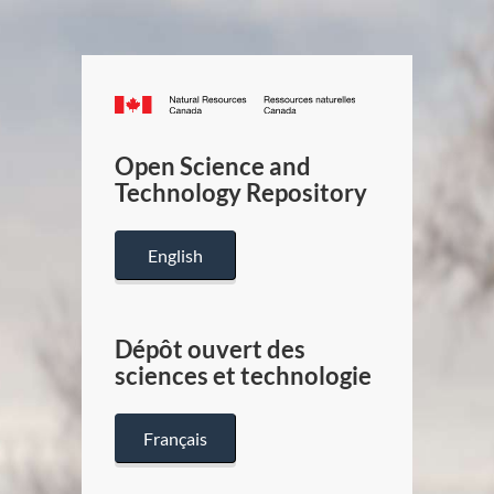
Canada.ca
/
Gouverneme
Open Science and
du
Technology Repository
Canada
English
Dépôt ouvert des
sciences et technologie
Français