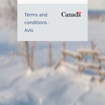
Terms and
/
conditions
Symbole
Avis
du
gouvernem
du
Canada