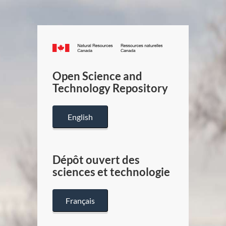
Canada.ca
/
Gouverneme
Open Science and
du
Technology Repository
Canada
English
Dépôt ouvert des
sciences et technologie
Français