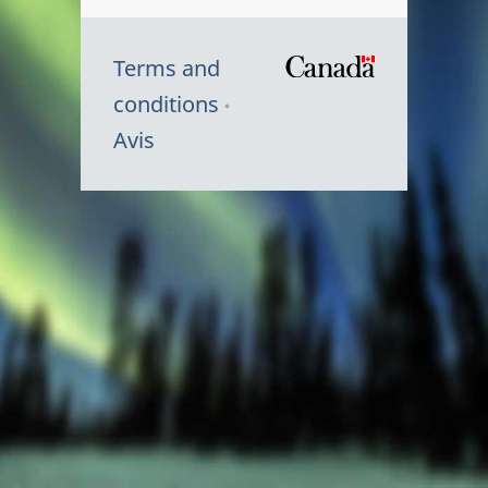
Terms and
/
conditions
Symbole
Avis
du
gouvernem
du
Canada