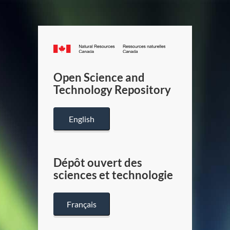
Canada.ca
/
Gouverneme
Open Science and
du
Technology Repository
Canada
English
Dépôt ouvert des
sciences et technologie
Français