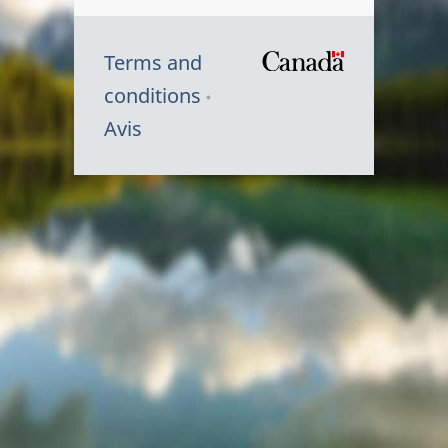
Terms and
/
conditions
Symbole
Avis
du
gouvernem
du
Canada