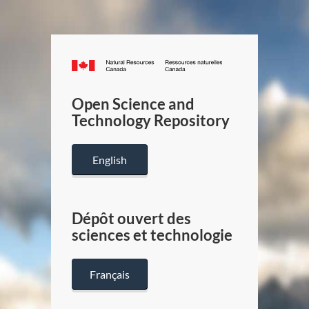
Canada.ca
/
Gouverneme
Open Science and
du
Technology Repository
Canada
English
Dépôt ouvert des
sciences et technologie
Français