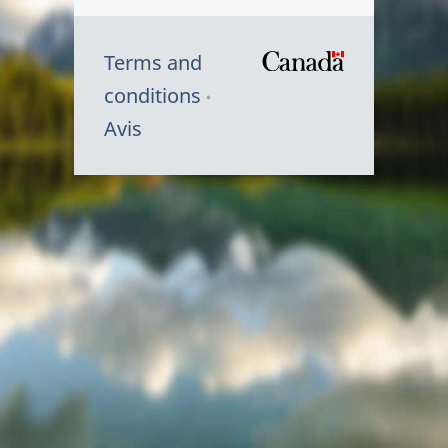
Terms and
/
conditions
Symbole
Avis
du
gouvernem
du
Canada