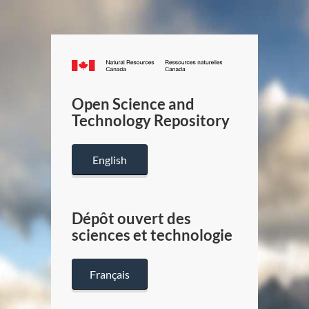
Canada.ca
/
Gouverneme
Open Science and
du
Technology Repository
Canada
English
Dépôt ouvert des
sciences et technologie
Français