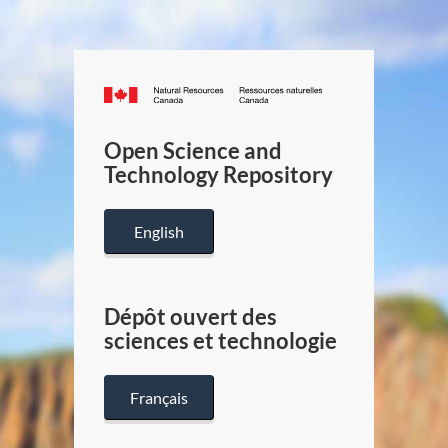
Canada.ca
/
Gouverneme
Open Science and
du
Technology Repository
Canada
English
Dépôt ouvert des
sciences et technologie
Français