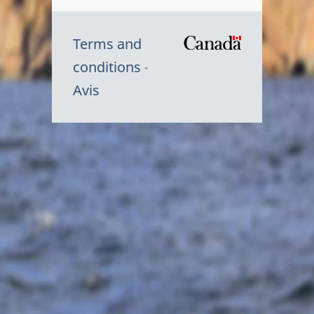
Terms and
/
conditions
Symbole
Avis
du
gouvernem
du
Canada