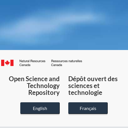
Canada.ca
/
Gouvernement
Open Science and
Dépôt ouvert des
du
Technology
sciences et
Canada
Repository
technologie
English
Français