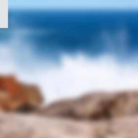
/
Symbole
du
gouvernement
du
Canada