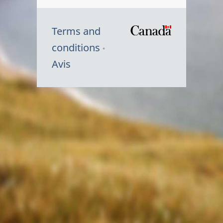
Terms and
/
conditions
Symbole
Avis
du
gouvernem
du
Canada