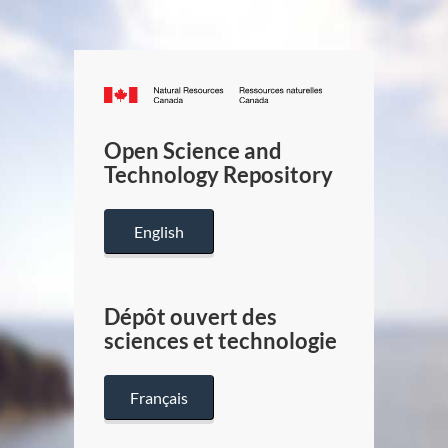
Canada.ca
/
Gouverneme
Open Science and
du
Technology Repository
Canada
English
Dépôt ouvert des
sciences et technologie
Français