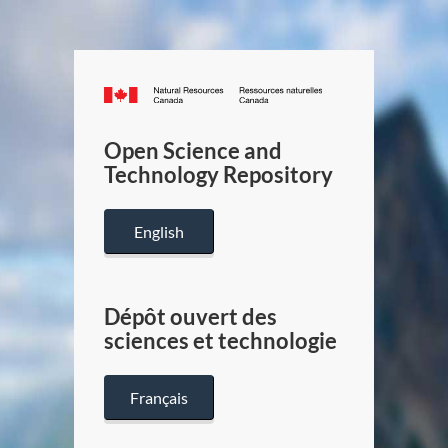
Canada.ca
/
Gouverneme
Open Science and
du
Technology Repository
Canada
English
Dépôt ouvert des
sciences et technologie
Français