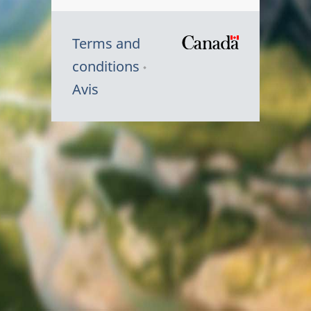
Terms and
/
conditions
Symbole
Avis
du
gouvernem
du
Canada