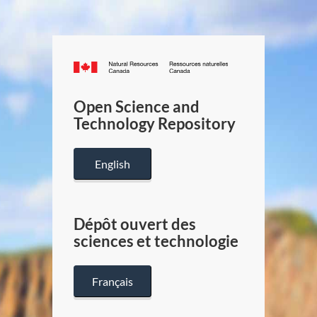
Canada.ca
/
Gouverneme
Open Science and
du
Technology Repository
Canada
English
Dépôt ouvert des
sciences et technologie
Français