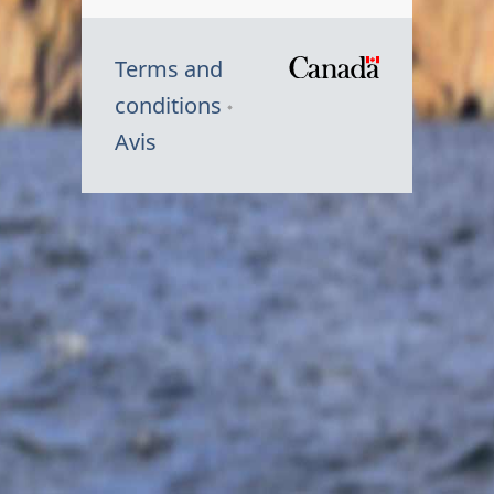
Terms and
/
conditions
Symbole
Avis
du
gouvernem
du
Canada