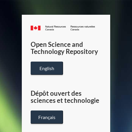
Canada.ca
/
Gouverneme
Open Science and
du
Technology Repository
Canada
English
Dépôt ouvert des
sciences et technologie
Français