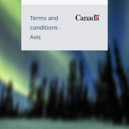
Terms and
/
conditions
Symbole
Avis
du
gouvernem
du
Canada