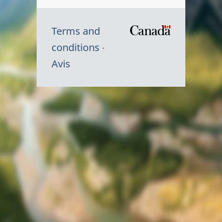
Terms and
/
conditions
Symbole
Avis
du
gouvernem
du
Canada