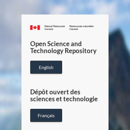
Canada.ca
/
Gouverneme
Open Science and
du
Technology Repository
Canada
English
Dépôt ouvert des
sciences et technologie
Français