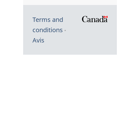
Terms and
/
conditions
Symbole
Avis
du
gouvernem
du
Canada