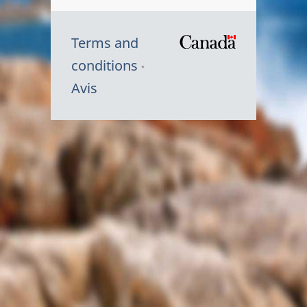
Terms and
/
conditions
Symbole
Avis
du
gouvernem
du
Canada