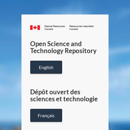
Canada.ca
/
Gouverneme
Open Science and
du
Technology Repository
Canada
English
Dépôt ouvert des
sciences et technologie
Français