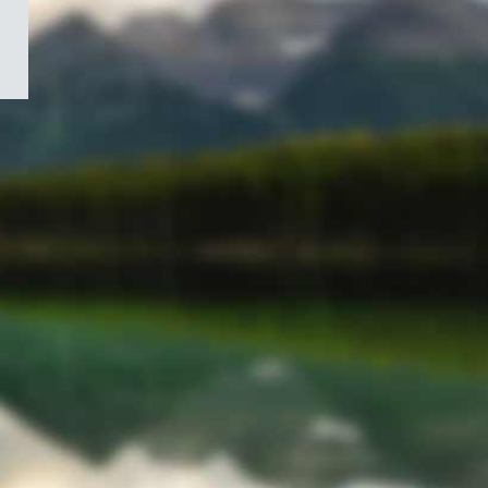
/
Symbole
du
gouvernement
du
Canada