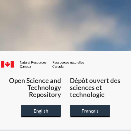
Canada.ca
/
Gouvernement
Open Science and
Dépôt ouvert des
du
Technology
sciences et
Canada
Repository
technologie
English
Français