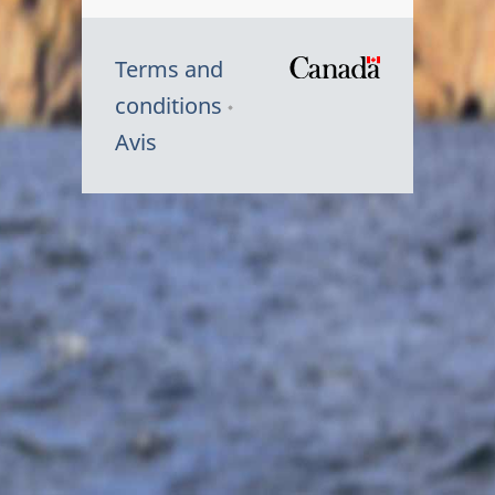
Terms and
/
conditions
Symbole
Avis
du
gouvernem
du
Canada