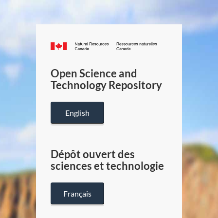
Canada.ca
/
Gouverneme
Open Science and
du
Technology Repository
Canada
English
Dépôt ouvert des
sciences et technologie
Français