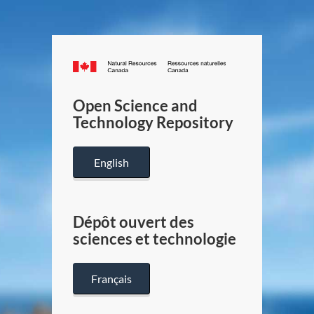
Canada.ca
/
Gouverneme
Open Science and
du
Technology Repository
Canada
English
Dépôt ouvert des
sciences et technologie
Français