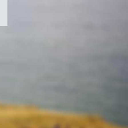
/
Symbole
du
gouvernement
du
Canada