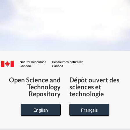
Canada.ca
/
Gouvernement
Open Science and
Dépôt ouvert des
du
Technology
sciences et
Canada
Repository
technologie
English
Français