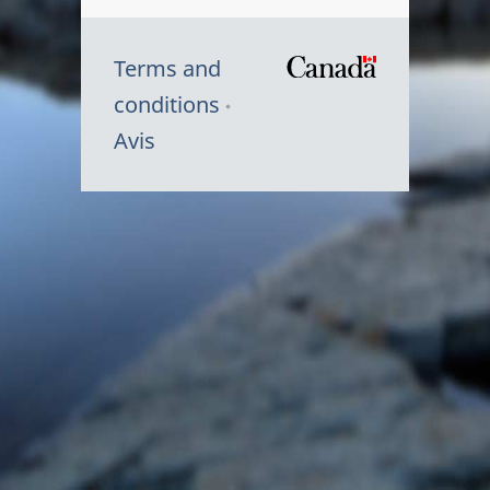
Terms and
/
conditions
Symbole
Avis
du
gouvernem
du
Canada