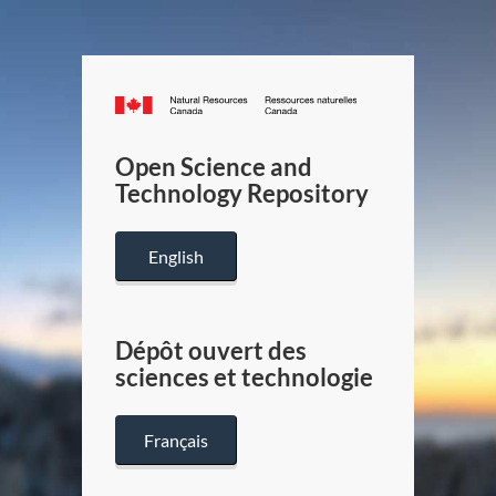
Canada.ca
/
Gouverneme
Open Science and
du
Technology Repository
Canada
English
Dépôt ouvert des
sciences et technologie
Français