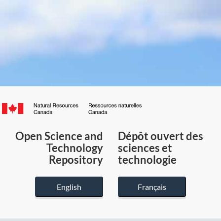
Canada.ca
/
Gouvernement
Open Science and
Dépôt ouvert des
du
Technology
sciences et
Canada
Repository
technologie
English
Français