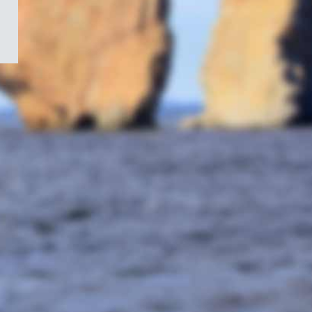
/
Symbole
du
gouvernement
du
Canada