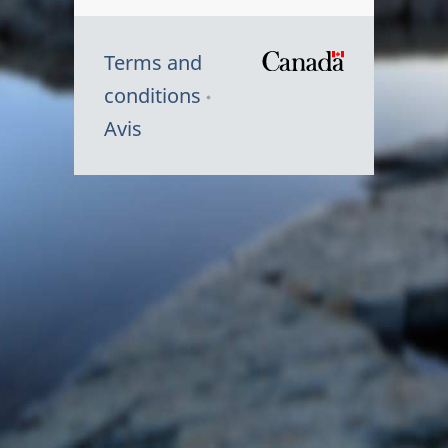
Terms and
/
conditions
Symbole
Avis
du
gouvernem
du
Canada