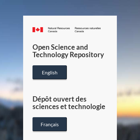
Canada.ca
/
Gouverneme
Open Science and
du
Technology Repository
Canada
English
Dépôt ouvert des
sciences et technologie
Français