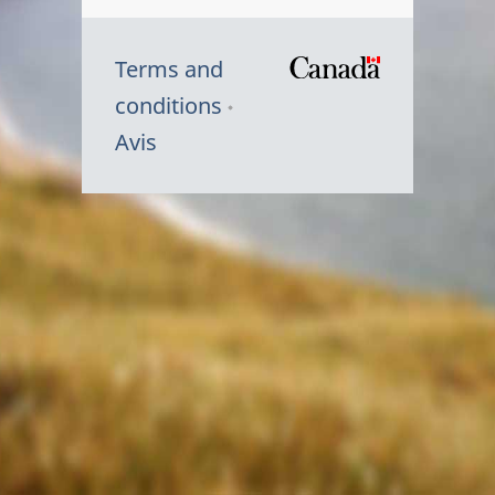
Terms and
/
conditions
Symbole
Avis
du
gouvernem
du
Canada