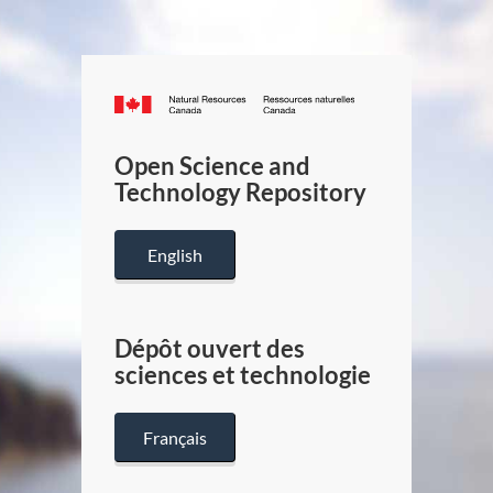
Canada.ca
/
Gouverneme
Open Science and
du
Technology Repository
Canada
English
Dépôt ouvert des
sciences et technologie
Français