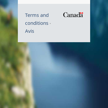
Terms and
/
conditions
Symbole
Avis
du
gouvernem
du
Canada