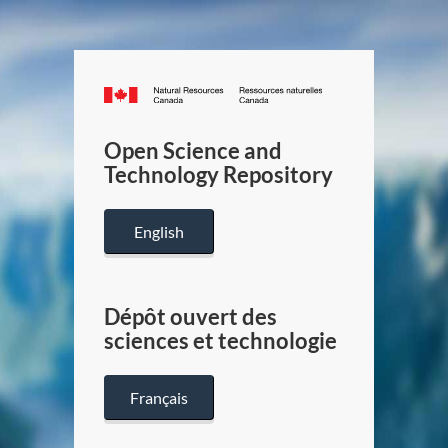
Canada.ca
/
Gouverneme
Open Science and
du
Technology Repository
Canada
English
Dépôt ouvert des
sciences et technologie
Français