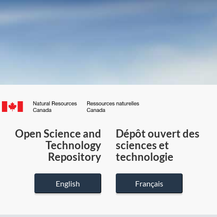
Canada.ca
/
Gouvernement
Open Science and
Dépôt ouvert des
du
Technology
sciences et
Canada
Repository
technologie
English
Français