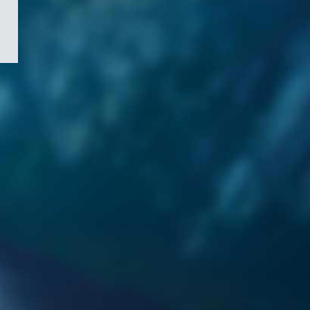
/
Symbole
du
gouvernement
du
Canada